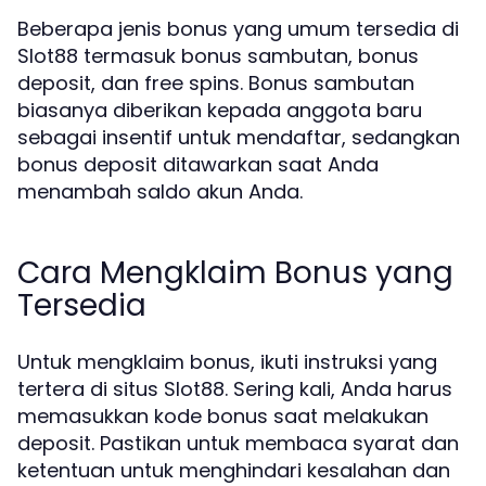
Beberapa jenis bonus yang umum tersedia di
Slot88 termasuk bonus sambutan, bonus
deposit, dan free spins. Bonus sambutan
biasanya diberikan kepada anggota baru
sebagai insentif untuk mendaftar, sedangkan
bonus deposit ditawarkan saat Anda
menambah saldo akun Anda.
Cara Mengklaim Bonus yang
Tersedia
Untuk mengklaim bonus, ikuti instruksi yang
tertera di situs Slot88. Sering kali, Anda harus
memasukkan kode bonus saat melakukan
deposit. Pastikan untuk membaca syarat dan
ketentuan untuk menghindari kesalahan dan