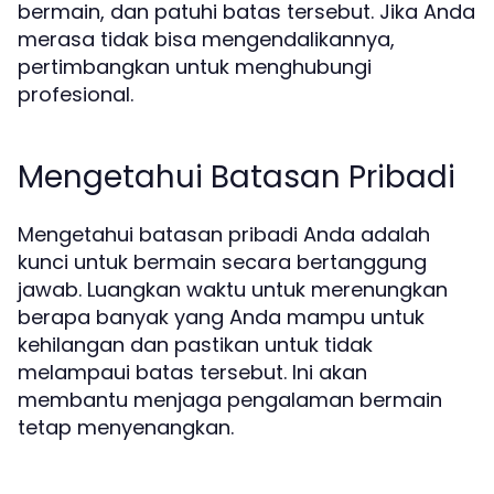
bermain, dan patuhi batas tersebut. Jika Anda
merasa tidak bisa mengendalikannya,
pertimbangkan untuk menghubungi
profesional.
Mengetahui Batasan Pribadi
Mengetahui batasan pribadi Anda adalah
kunci untuk bermain secara bertanggung
jawab. Luangkan waktu untuk merenungkan
berapa banyak yang Anda mampu untuk
kehilangan dan pastikan untuk tidak
melampaui batas tersebut. Ini akan
membantu menjaga pengalaman bermain
tetap menyenangkan.