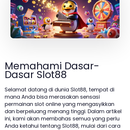
Memahami Dasar-
Dasar Slot88
Selamat datang di dunia
, tempat di
Slot88
mana Anda bisa merasakan sensasi
permainan slot online yang mengasyikkan
dan berpeluang menang tinggi. Dalam artikel
ini, kami akan membahas semua yang perlu
Anda ketahui tentang Slot88, mulai dari cara