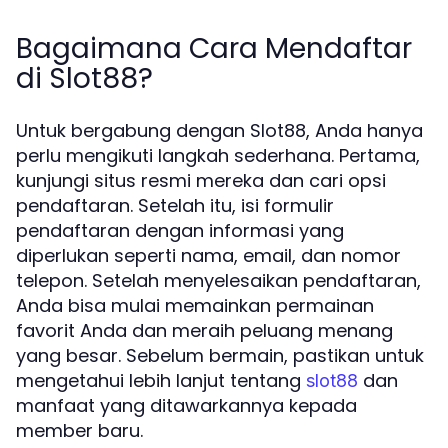
Bagaimana Cara Mendaftar
di Slot88?
Untuk bergabung dengan Slot88, Anda hanya
perlu mengikuti langkah sederhana. Pertama,
kunjungi situs resmi mereka dan cari opsi
pendaftaran. Setelah itu, isi formulir
pendaftaran dengan informasi yang
diperlukan seperti nama, email, dan nomor
telepon. Setelah menyelesaikan pendaftaran,
Anda bisa mulai memainkan permainan
favorit Anda dan meraih peluang menang
yang besar. Sebelum bermain, pastikan untuk
mengetahui lebih lanjut tentang
dan
slot88
manfaat yang ditawarkannya kepada
member baru.