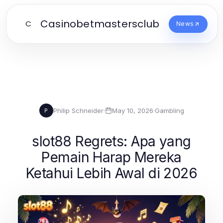
Casinobetmastersclub
C
News
Philip Schneider
·
May 10, 2026
·
Gambling
P
slot88 Regrets: Apa yang
Pemain Harap Mereka
Ketahui Lebih Awal di 2026