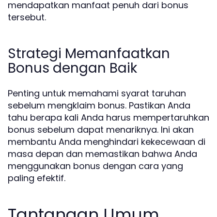
mendapatkan manfaat penuh dari bonus
tersebut.
Strategi Memanfaatkan
Bonus dengan Baik
Penting untuk memahami syarat taruhan
sebelum mengklaim bonus. Pastikan Anda
tahu berapa kali Anda harus mempertaruhkan
bonus sebelum dapat menariknya. Ini akan
membantu Anda menghindari kekecewaan di
masa depan dan memastikan bahwa Anda
menggunakan bonus dengan cara yang
paling efektif.
Tantangan Umum