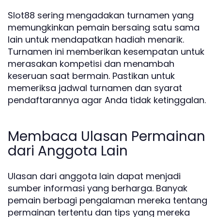
Slot88 sering mengadakan turnamen yang
memungkinkan pemain bersaing satu sama
lain untuk mendapatkan hadiah menarik.
Turnamen ini memberikan kesempatan untuk
merasakan kompetisi dan menambah
keseruan saat bermain. Pastikan untuk
memeriksa jadwal turnamen dan syarat
pendaftarannya agar Anda tidak ketinggalan.
Membaca Ulasan Permainan
dari Anggota Lain
Ulasan dari anggota lain dapat menjadi
sumber informasi yang berharga. Banyak
pemain berbagi pengalaman mereka tentang
permainan tertentu dan tips yang mereka