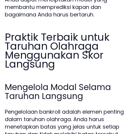
membantu memprediksi kapan dan
bagaimana Anda harus bertaruh.
Praktik Terbaik untuk
Taruhan Olahraga
Menggunakan Skor
Langsung
Mengelola Modal Selama
Taruhan Langsung
Pengelolaan bankroll adalah elemen penting
dalam taruhan olahraga. Anda harus
menetapkan batas yang jelas untuk setiap