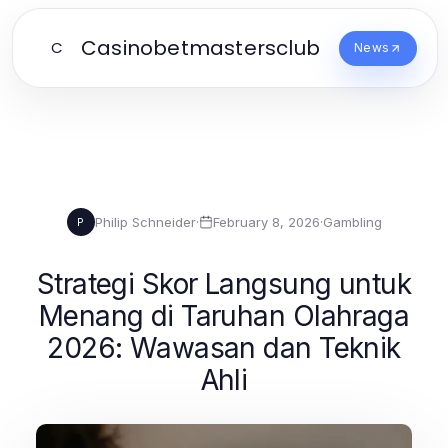
Casinobetmastersclub
C
News
Philip Schneider
·
February 8, 2026
·
Gambling
P
Strategi Skor Langsung untuk
Menang di Taruhan Olahraga
2026: Wawasan dan Teknik
Ahli