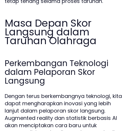
tetap tenang selama proses taruhan.
Masa Depan Skor
Langsung dalam
Taruhan Olahraga
Perkembangan Teknologi
dalam Pelaporan Skor
Langsung
Dengan terus berkembangnya teknologi, kita
dapat mengharapkan inovasi yang lebih
lanjut dalam pelaporan skor langsung.
Augmented reality dan statistik berbasis AI
akan menciptakan cara baru untuk