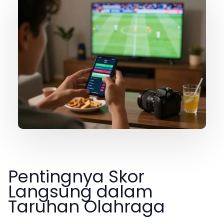
Pentingnya Skor
Langsung dalam
Taruhan Olahraga