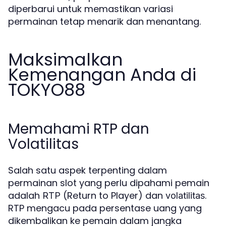
diperbarui untuk memastikan variasi
permainan tetap menarik dan menantang.
Maksimalkan
Kemenangan Anda di
TOKYO88
Memahami RTP dan
Volatilitas
Salah satu aspek terpenting dalam
permainan slot yang perlu dipahami pemain
adalah
(Return to Player) dan
.
RTP
volatilitas
RTP mengacu pada persentase uang yang
dikembalikan ke pemain dalam jangka