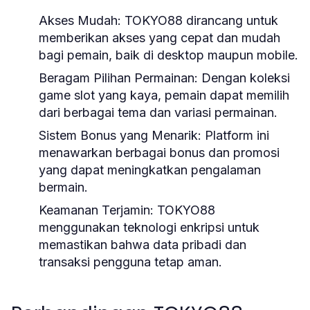
Akses Mudah:
TOKYO88 dirancang untuk
memberikan akses yang cepat dan mudah
bagi pemain, baik di desktop maupun mobile.
Beragam Pilihan Permainan:
Dengan koleksi
game slot yang kaya, pemain dapat memilih
dari berbagai tema dan variasi permainan.
Sistem Bonus yang Menarik:
Platform ini
menawarkan berbagai bonus dan promosi
yang dapat meningkatkan pengalaman
bermain.
Keamanan Terjamin:
TOKYO88
menggunakan teknologi enkripsi untuk
memastikan bahwa data pribadi dan
transaksi pengguna tetap aman.