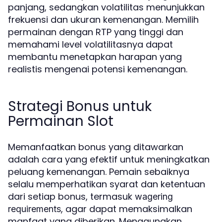
panjang, sedangkan volatilitas menunjukkan
frekuensi dan ukuran kemenangan. Memilih
permainan dengan RTP yang tinggi dan
memahami level volatilitasnya dapat
membantu menetapkan harapan yang
realistis mengenai potensi kemenangan.
Strategi Bonus untuk
Permainan Slot
Memanfaatkan bonus yang ditawarkan
adalah cara yang efektif untuk meningkatkan
peluang kemenangan. Pemain sebaiknya
selalu memperhatikan syarat dan ketentuan
dari setiap bonus, termasuk
wagering
, agar dapat memaksimalkan
requirements
manfaat yang diberikan. Menggunakan