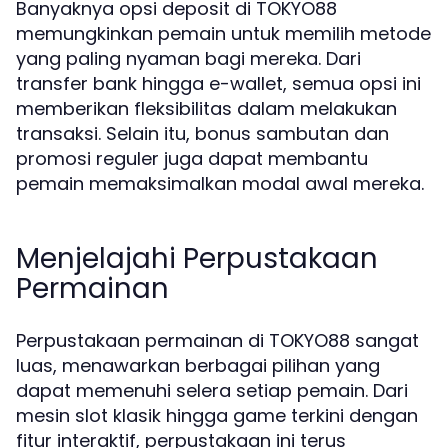
Banyaknya opsi deposit di TOKYO88
memungkinkan pemain untuk memilih metode
yang paling nyaman bagi mereka. Dari
transfer bank hingga e-wallet, semua opsi ini
memberikan fleksibilitas dalam melakukan
transaksi. Selain itu, bonus sambutan dan
promosi reguler juga dapat membantu
pemain memaksimalkan modal awal mereka.
Menjelajahi Perpustakaan
Permainan
Perpustakaan permainan di TOKYO88 sangat
luas, menawarkan berbagai pilihan yang
dapat memenuhi selera setiap pemain. Dari
mesin slot klasik hingga game terkini dengan
fitur interaktif, perpustakaan ini terus