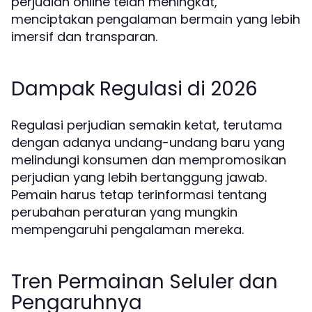
perjudian online telah meningkat,
menciptakan pengalaman bermain yang lebih
imersif dan transparan.
Dampak Regulasi di 2026
Regulasi perjudian semakin ketat, terutama
dengan adanya undang-undang baru yang
melindungi konsumen dan mempromosikan
perjudian yang lebih bertanggung jawab.
Pemain harus tetap terinformasi tentang
perubahan peraturan yang mungkin
mempengaruhi pengalaman mereka.
Tren Permainan Seluler dan
Pengaruhnya