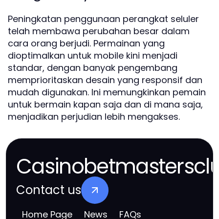
Peningkatan penggunaan perangkat seluler
telah membawa perubahan besar dalam
cara orang berjudi. Permainan yang
dioptimalkan untuk mobile kini menjadi
standar, dengan banyak pengembang
memprioritaskan desain yang responsif dan
mudah digunakan. Ini memungkinkan pemain
untuk bermain kapan saja dan di mana saja,
menjadikan perjudian lebih mengakses.
Casinobetmasterscl
Contact us
Home Page
News
FAQs